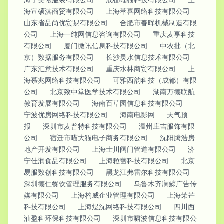
海宣硕淇商贸有限公司
上海萃喜网络科技有限公司
山东省品尚优贸易有限公司
合肥市春晖机械制造有限
公司
上海一纯网信息咨询有限公司
重庆麦享科技
有限公司
厦门微讯信息科技有限公司
中农批（北
京）数据服务有限公司
长沙灵水信息技术有限公司
广东汇意技术有限公司
重庆水林商贸有限公司
上
海慕兆网络科技有限公司
可雅西韵科技（成都）有限
公司
北京致中堂医学技术有限公司
湖南万德联航
教育发展有限公司
海南百草园信息科技有限公司
宁波优房网络科技有限公司
海南电影网
天气预
报
深圳市麦普特科技有限公司
温州庄吉服饰有限
公司
宿迁市喵大猫电子商务有限公司
沈阳腾浩房
地产开发有限公司
上海士川阀门管道有限公司
济
宁佳润食品有限公司
上海粒蔷科技有限公司
北京
易服数创科技有限公司
黑龙江弗雷尔科技有限公司
深圳德仁餐饮管理服务有限公司
乌鲁木齐澜鲸广告传
媒有限公司
上海杓威企业管理有限公司
上海茉芒
科技有限公司
上海煜沈网络科技有限公司
四川西
油盈科环保科技有限公司
深圳市啸波信息科技有限公